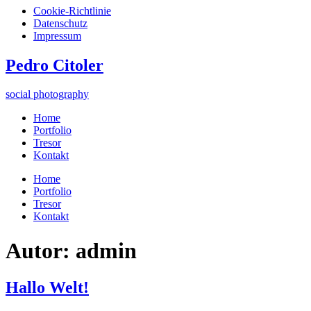
Cookie-Richtlinie
Datenschutz
Impressum
Zum
Pedro Citoler
Inhalt
springen
social photography
Home
Portfolio
Tresor
Kontakt
Home
Portfolio
Tresor
Kontakt
Autor:
admin
Hallo Welt!