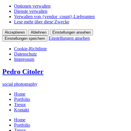
Optionen verwalten
Dienste verwalten
Verwalten von {vendor_count}-Lieferanten
Lese mehr über diese Zwecke
Akzeptieren
Ablehnen
Einstellungen ansehen
Einstellungen ansehen
Einstellungen speichern
Cookie-Richtlinie
Datenschutz
Impressum
Zum
Pedro Citoler
Inhalt
springen
social photography
Home
Portfolio
Tresor
Kontakt
Home
Portfolio
Tresor